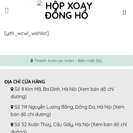
Skip
to
content
[yith_wcwl_wishlist]
ĐỊA CHỈ CỬA HÀNG
Số 8 Kim Mã, Ba Đình, Hà Nội (
Xem bản đồ chỉ
đường
)
Số 114 Nguyễn Lương Bằng, Đống Đa, Hà Nội (
Xem
bản đồ chỉ đường
)
Số 52 Xuân Thủy, Cầu Giấy, Hà Nội (
Xem bản đồ chỉ
đường
)