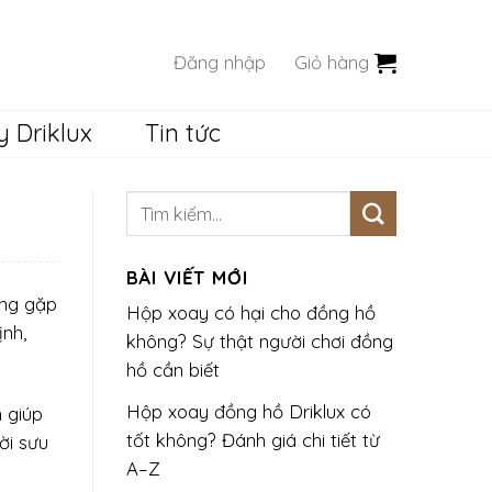
Đăng nhập
Giỏ hàng
 Driklux
Tin tức
BÀI VIẾT MỚI
àng gặp
Hộp xoay có hại cho đồng hồ
ịnh,
không? Sự thật người chơi đồng
hồ cần biết
Hộp xoay đồng hồ Driklux có
 giúp
tốt không? Đánh giá chi tiết từ
ời sưu
A–Z