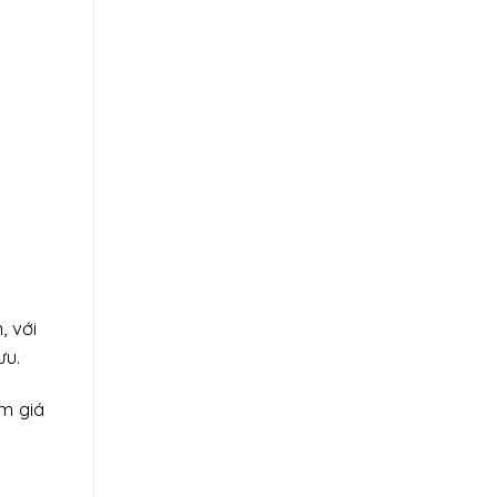
, với
ưu.
m giá