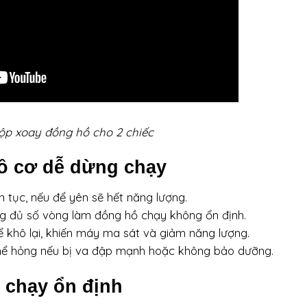
ộp xoay đồng hồ cho 2 chiếc
ồ cơ dễ dừng chạy
 tục, nếu để yên sẽ hết năng lượng.
g đủ số vòng làm đồng hồ chạy không ổn định.
 khô lại, khiến máy ma sát và giảm năng lượng.
 thể hỏng nếu bị va đập mạnh hoặc không bảo dưỡng.
 chạy ổn định