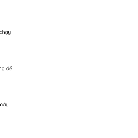
 chạy
ng để
 máy