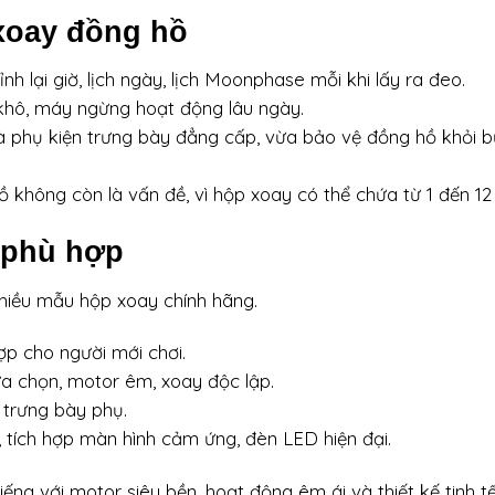
 xoay đồng hồ
h lại giờ, lịch ngày, lịch Moonphase mỗi khi lấy ra đeo.
 khô, máy ngừng hoạt động lâu ngày.
 phụ kiện trưng bày đẳng cấp, vừa bảo vệ đồng hồ khỏi b
ồ không còn là vấn đề, vì hộp xoay có thể chứa từ 1 đến 12 
 phù hợp
hiều mẫu hộp xoay chính hãng.
ợp cho người mới chơi.
a chọn, motor êm, xoay độc lập.
 trưng bày phụ.
 tích hợp màn hình cảm ứng, đèn LED hiện đại.
 tiếng với motor siêu bền, hoạt động êm ái và thiết kế tinh tế