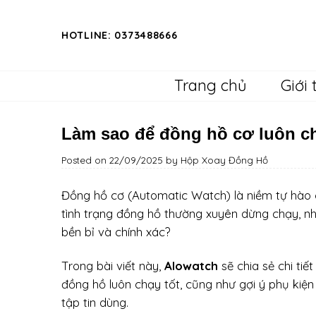
Skip
to
HOTLINE: 0373488666
content
Trang chủ
Giới 
Làm sao để đồng hồ cơ luôn ch
Posted on
22/09/2025
by
Hộp Xoay Đồng Hồ
Đồng hồ cơ (Automatic Watch) là niềm tự hào c
tình trạng đồng hồ thường xuyên dừng chạy, nhấ
bền bỉ và chính xác?
Trong bài viết này,
Alowatch
sẽ chia sẻ chi ti
đồng hồ luôn chạy tốt, cũng như gợi ý phụ kiện
tập tin dùng.