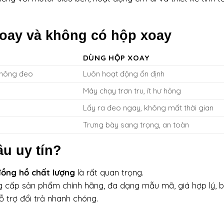
oay và không có hộp xoay
DÙNG HỘP XOAY
không đeo
Luôn hoạt động ổn định
Máy chạy trơn tru, ít hư hỏng
Lấy ra đeo ngay, không mất thời gian
Trưng bày sang trọng, an toàn
u uy tín?
ồng hồ chất lượng
là rất quan trọng.
 cấp sản phẩm chính hãng, đa dạng mẫu mã, giá hợp lý, 
 trợ đổi trả nhanh chóng.