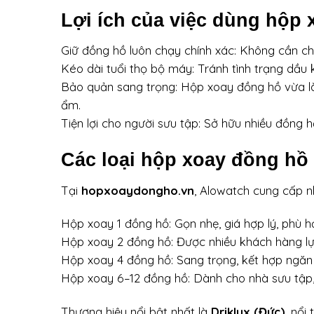
Lợi ích của việc dùng hộp
Giữ đồng hồ luôn chạy chính xác: Không cần chỉn
Kéo dài tuổi thọ bộ máy: Tránh tình trạng dầu
Bảo quản sang trọng: Hộp xoay đồng hồ vừa là
ẩm.
Tiện lợi cho người sưu tập: Sở hữu nhiều đồng h
Các loại hộp xoay đồng hồ
Tại
hopxoaydongho.vn
, Alowatch cung cấp n
Hộp xoay 1 đồng hồ: Gọn nhẹ, giá hợp lý, phù h
Hộp xoay 2 đồng hồ: Được nhiều khách hàng lự
Hộp xoay 4 đồng hồ: Sang trọng, kết hợp ngăn
Hộp xoay 6–12 đồng hồ: Dành cho nhà sưu tập,
Thương hiệu nổi bật nhất là
Driklux (Đức)
, nổi