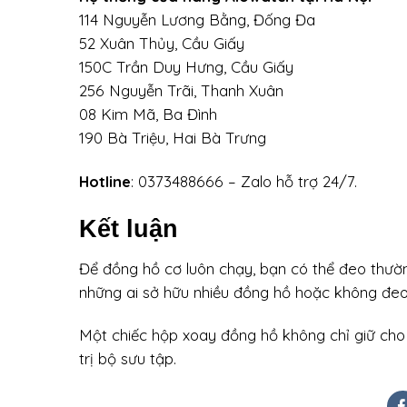
114 Nguyễn Lương Bằng, Đống Đa
52 Xuân Thủy, Cầu Giấy
150C Trần Duy Hưng, Cầu Giấy
256 Nguyễn Trãi, Thanh Xuân
08 Kim Mã, Ba Đình
190 Bà Triệu, Hai Bà Trưng
Hotline
: 0373488666 – Zalo hỗ trợ 24/7.
Kết luận
Để đồng hồ cơ luôn chạy, bạn có thể đeo thườn
những ai sở hữu nhiều đồng hồ hoặc không đeo 
Một chiếc hộp xoay đồng hồ không chỉ giữ cho
trị bộ sưu tập.