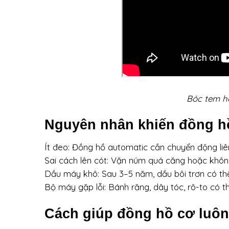
Bóc tem h
Nguyên nhân khiến đồng h
Ít đeo: Đồng hồ automatic cần chuyển động liên
Sai cách lên cót: Vặn núm quá căng hoặc khôn
Dầu máy khô: Sau 3–5 năm, dầu bôi trơn có thể
Bộ máy gặp lỗi: Bánh răng, dây tóc, rô-to có
Cách giúp đồng hồ cơ luôn