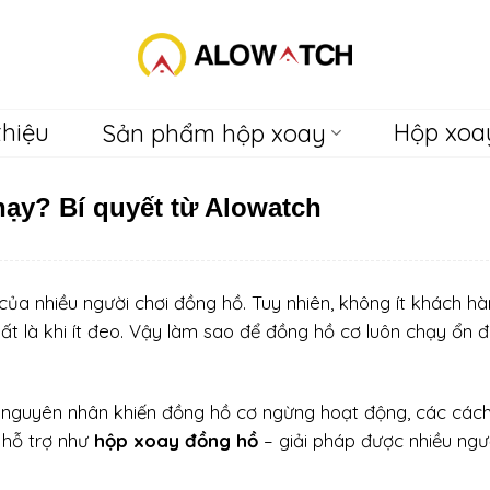
thiệu
Hộp xoay
Sản phẩm hộp xoay
ạy? Bí quyết từ Alowatch
ủa nhiều người chơi đồng hồ. Tuy nhiên, không ít khách h
t là khi ít đeo. Vậy làm sao để đồng hồ cơ luôn chạy ổn đ
ết nguyên nhân khiến đồng hồ cơ ngừng hoạt động, các cách
 hỗ trợ như
hộp xoay đồng hồ
– giải pháp được nhiều ngư