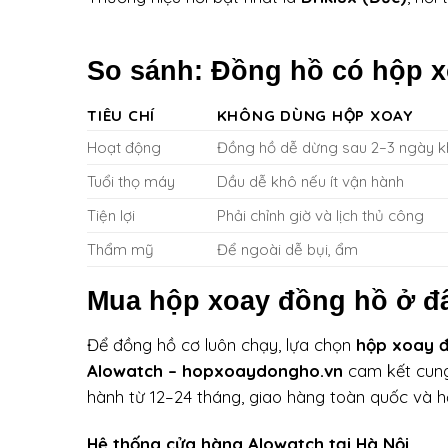
So sánh: Đồng hồ có hộp x
TIÊU CHÍ
KHÔNG DÙNG HỘP XOAY
Hoạt động
Đồng hồ dễ dừng sau 2–3 ngày 
Tuổi thọ máy
Dầu dễ khô nếu ít vận hành
Tiện lợi
Phải chỉnh giờ và lịch thủ công
Thẩm mỹ
Để ngoài dễ bụi, ẩm
Mua hộp xoay đồng hồ ở đâ
Để đồng hồ cơ luôn chạy, lựa chọn
hộp xoay đ
Alowatch – hopxoaydongho.vn
cam kết cung
hành từ 12–24 tháng, giao hàng toàn quốc và hỗ
Hệ thống cửa hàng Alowatch tại Hà Nội