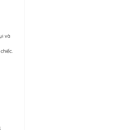
ụi và
chiếc.
.